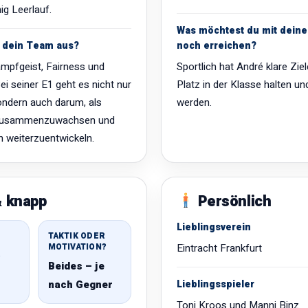
ig Leerlauf.
Was möchtest du mit dei
 dein Team aus?
noch erreichen?
mpfgeist, Fairness und
Sportlich hat André klare Zie
ei seiner E1 geht es nicht nur
Platz in der Klasse halten u
ondern auch darum, als
werden.
zusammenzuwachsen und
h weiterzuentwickeln.
 knapp
Persönlich
Lieblingsverein
TAKTIK ODER
MOTIVATION?
Eintracht Frankfurt
?
Beides – je
nach Gegner
Lieblingsspieler
Toni Kroos und Manni Binz