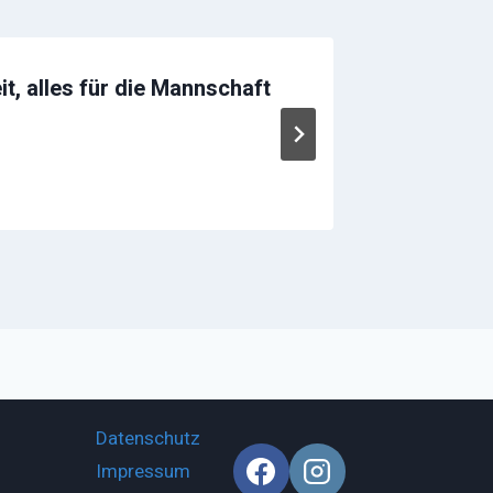
it, alles für die Mannschaft
Leo – s
großem
Von
Martin
Datenschutz
Impressum