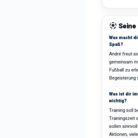
Seine 
Was macht di
Spaß?
André freut s
gemeinsam mit
Fußball zu erl
Begeisterung s
Was ist dir i
wichtig?
Training soll 
Trainingszeit 
sollen sinnvol
Aktionen, viel