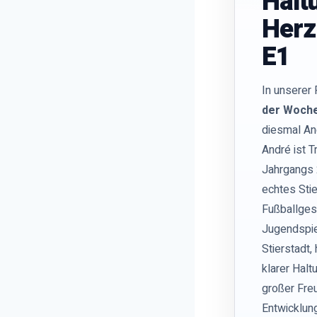
Halt
Herz
E1
In unserer
der Woch
diesmal An
André ist T
Jahrgangs 
echtes Stie
Fußballgesi
Jugendspie
Stierstadt,
klarer Halt
großer Fre
Entwicklun