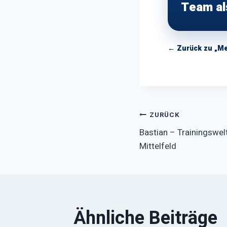
Team al
← Zurück zu „M
Beitragsna
ZURÜCK
Bastian – Trainingswel
Mittelfeld
Ähnliche Beiträge