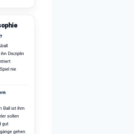
sophie
?
ball
ihn Disziplin
riert
Spiel nie
ern
 Ball ist ihm
ler sollen
d gut
hrgänge gehen.