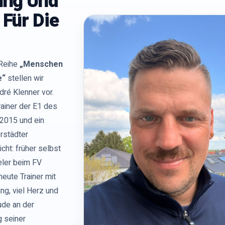
ung Und
 Für Die
 Reihe
„Menschen
e“
stellen wir
dré Klenner vor.
rainer der E1 des
2015 und ein
rstädter
cht: früher selbst
ler beim FV
 heute Trainer mit
ung, viel Herz und
ude an der
g seiner