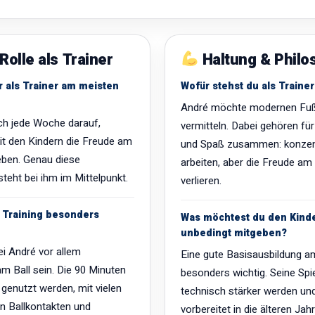
Rolle als Trainer
Haltung & Philo
r als Trainer am meisten
Wofür stehst du als Trainer
André möchte modernen Fuß
ich jede Woche darauf,
vermitteln. Dabei gehören für 
 den Kindern die Freude am
und Spaß zusammen: konzent
eben. Genau diese
arbeiten, aber die Freude am 
teht bei ihm im Mittelpunkt.
verlieren.
m Training besonders
Was möchtest du den Kind
unbedingt mitgeben?
bei André vor allem
Eine gute Basisausbildung am
am Ball sein. Die 90 Minuten
besonders wichtig. Seine Spie
l genutzt werden, mit vielen
technisch stärker werden un
en Ballkontakten und
vorbereitet in die älteren Ja