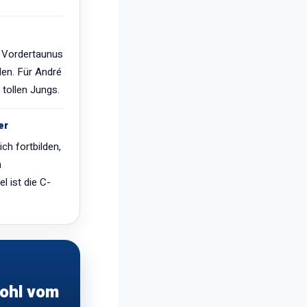
G Vordertaunus
len. Für André
 tollen Jungs.
er
ch fortbilden,
h
el ist die C-
wohl vom