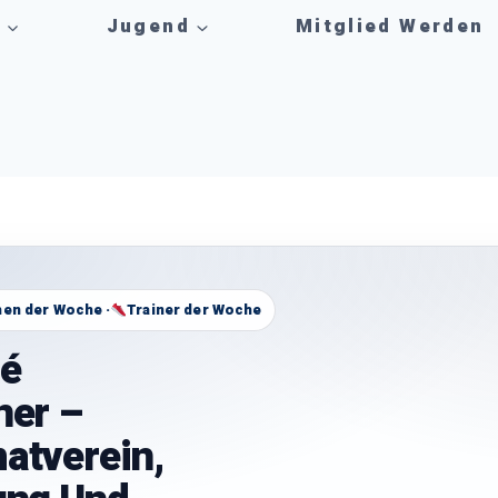
n
Jugend
Mitglied Werden
en der Woche ·
Trainer der Woche
é
ner –
atverein,