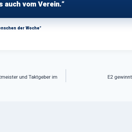
s auch vom Verein.“
enschen der Woche“
vigation
tmeister und Taktgeber im
E2 gewinn