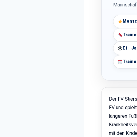
Mannschaft
Mensc
Traine
E1 · J
Traine
Der FV Stiers
FV und spiel
längeren Fußb
Krankheitsve
mit den Kinde