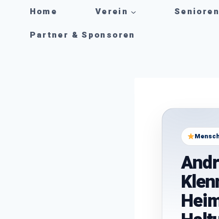
Zum
Home
Verein
Seniore
Inhalt
springen
Partner & Sponsoren
Mensch
Andr
Klen
Heim