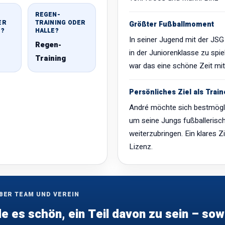
REGEN-
ER
TRAINING ODER
Größter Fußballmoment
E?
HALLE?
In seiner Jugend mit der JS
Regen-
in der Juniorenklasse zu spie
Training
war das eine schöne Zeit mit
Persönliches Ziel als Train
André möchte sich bestmögli
um seine Jungs fußballerisc
weiterzubringen. Ein klares Zi
Lizenz.
ÜBER TEAM UND VEREIN
de es schön, ein Teil davon zu sein – so