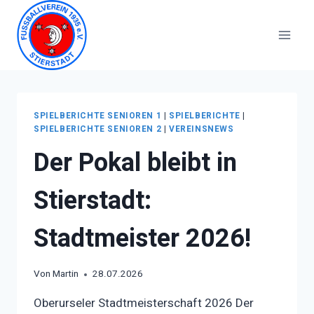
Zum
Inhalt
springen
SPIELBERICHTE SENIOREN 1
|
SPIELBERICHTE
|
SPIELBERICHTE SENIOREN 2
|
VEREINSNEWS
Der Pokal bleibt in
Stierstadt:
Stadtmeister 2026!
Von
Martin
28.07.2026
Oberurseler Stadtmeisterschaft 2026 Der