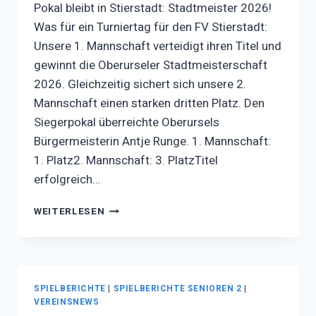
Pokal bleibt in Stierstadt: Stadtmeister 2026!
Was für ein Turniertag für den FV Stierstadt:
Unsere 1. Mannschaft verteidigt ihren Titel und
gewinnt die Oberurseler Stadtmeisterschaft
2026. Gleichzeitig sichert sich unsere 2.
Mannschaft einen starken dritten Platz. Den
Siegerpokal überreichte Oberursels
Bürgermeisterin Antje Runge. 1. Mannschaft:
1. Platz2. Mannschaft: 3. PlatzTitel
erfolgreich…
DER
WEITERLESEN
POKAL
BLEIBT
IN
STIERSTADT:
STADTMEISTER
SPIELBERICHTE
|
SPIELBERICHTE SENIOREN 2
|
2026!
VEREINSNEWS